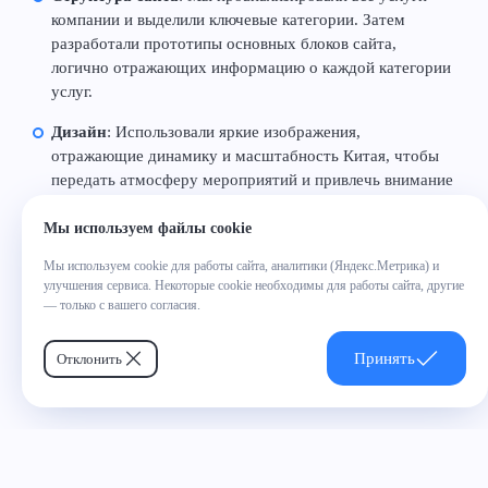
компании и выделили ключевые категории. Затем
разработали прототипы основных блоков сайта,
логично отражающих информацию о каждой категории
услуг.
Дизайн
: Использовали яркие изображения,
отражающие динамику и масштабность Китая, чтобы
передать атмосферу мероприятий и привлечь внимание
посетителей.
Мы используем файлы cookie
Работа с изображениями
: Многие изображения были
Мы используем cookie для работы сайта, аналитики (Яндекс.Метрика) и
сгенерированы в нейросетях и обработаны дизайнером,
улучшения сервиса. Некоторые cookie необходимы для работы сайта, другие
что позволило создать уникальный визуальный контент,
— только с вашего согласия.
соответствующий тематике сайта.
Принять
Отклонить