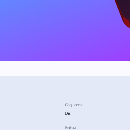
Соц. сети
Вк
Кейсы